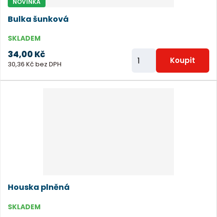
NOVINKA
e
Bulka šunková
t
SKLADEM
34,00 Kč
Z
Koupit
30,36 Kč bez DPH
m
ě
n
i
t
p
o
č
e
Houska plněná
t
SKLADEM