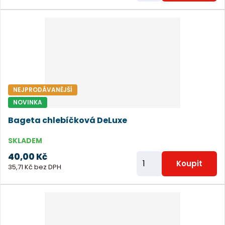
ě
n
i
t
p
o
NEJPRODÁVANĚJŠÍ
č
NOVINKA
e
Bageta chlebíčková DeLuxe
t
SKLADEM
40,00 Kč
Z
Koupit
35,71 Kč bez DPH
m
ě
n
i