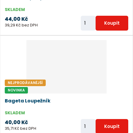
SKLADEM
44,00 Kč
Z
Koupit
39,29 Kč bez DPH
m
ě
n
i
t
p
o
NEJPRODÁVANĚJŠÍ
č
NOVINKA
e
Bageta Loupežník
t
SKLADEM
40,00 Kč
Z
Koupit
35,71 Kč bez DPH
m