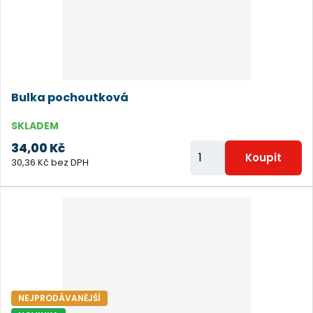
t
p
o
č
e
Bulka pochoutková
t
SKLADEM
34,00 Kč
Z
Koupit
30,36 Kč bez DPH
m
ě
n
i
t
p
o
NEJPRODÁVANĚJŠÍ
č