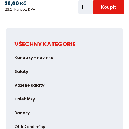
26,00 Kč
Z
Koupit
23,21 Kč bez DPH
m
ě
n
i
VŠECHNY KATEGORIE
t
p
Kanapky - novinka
o
č
Saláty
e
t
Vážené saláty
Chlebíčky
Bagety
Obložené mísy