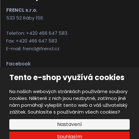
FRENCL s.r.o.
533 52 Ráby 156
Telefon: +420 466 647 583
Fax: +420 466 647 583
E-mail: frencl@frencl.cz
Facebook
Instagram
Tento e-shop využívá cookies
Na našich webových stránkách používáme soubory
© 2026, FRENCL s.r.o.
cookies. Některé z nich jsou nezbytné, zatímco jiné
Úvodní strana
Obchodní podmínky
nám pomáhají vylepšit tento web a váš uživatelský
Ochrana osobních údajů
Mapa stránek
zážitek. Souhlasíte s používáním všech cookies?
e
Nastavení
Vyrobila
B
R
Souhlasím