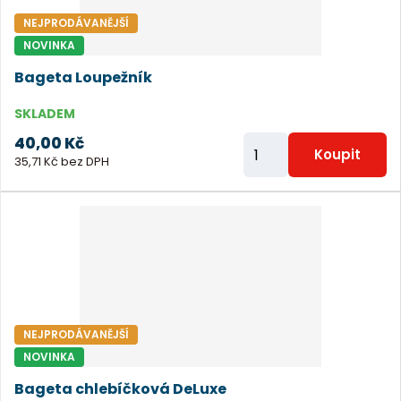
o
NEJPRODÁVANĚJŠÍ
č
NOVINKA
e
Bageta Loupežník
t
SKLADEM
40,00 Kč
Z
Koupit
35,71 Kč bez DPH
m
ě
n
i
t
p
o
NEJPRODÁVANĚJŠÍ
č
NOVINKA
e
Bageta chlebíčková DeLuxe
t