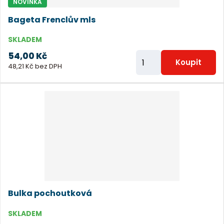
NOVINKA
e
Bageta Frenclův mls
t
SKLADEM
54,00 Kč
Z
Koupit
48,21 Kč bez DPH
m
ě
n
i
t
p
o
č
e
Bulka pochoutková
t
SKLADEM