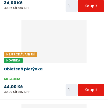
34,00 Kč
Z
Koupit
30,36 Kč bez DPH
m
ě
n
i
t
p
o
NEJPRODÁVANĚJŠÍ
č
NOVINKA
e
Obložená pletýnka
t
SKLADEM
44,00 Kč
Z
Koupit
39,29 Kč bez DPH
m
ě
n