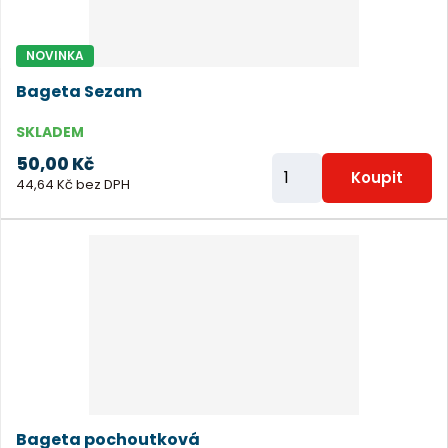
o
č
NOVINKA
e
Bageta Sezam
t
SKLADEM
50,00 Kč
Z
Koupit
44,64 Kč bez DPH
m
ě
n
i
t
p
o
č
e
Bageta pochoutková
t