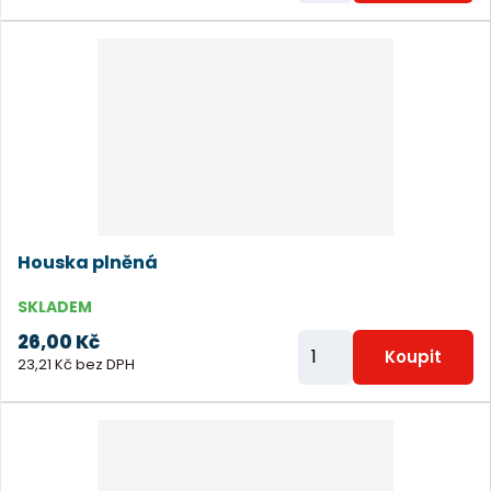
ě
n
i
t
p
o
č
e
Houska plněná
t
SKLADEM
26,00 Kč
Z
Koupit
23,21 Kč bez DPH
m
ě
n
i