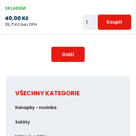
SKLADEM
40,00 Kč
Z
Koupit
35,71 Kč bez DPH
m
ě
n
i
Další
t
p
o
č
VŠECHNY KATEGORIE
e
t
Kanapky - novinka
Saláty