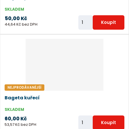
SKLADEM
50,00 Kč
Z
Koupit
44,64 Kč bez DPH
m
ě
n
i
t
p
o
č
NEJPRODÁVANĚJŠÍ
e
Bageta kuřecí
t
SKLADEM
60,00 Kč
Z
Koupit
53,57 Kč bez DPH
m