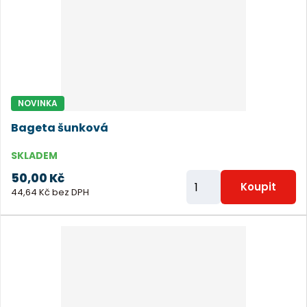
i
t
p
o
č
NOVINKA
e
Bageta šunková
t
SKLADEM
50,00 Kč
Z
Koupit
44,64 Kč bez DPH
m
ě
n
i
t
p