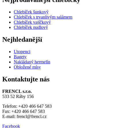
Chlebíček šunkový
Chlebíček s trvanlivým salámem
Chlebíček vajíčkový
Chlebíček nudlový
Nejhledanější
Utopenci
Bagety
Nakládaný hermelín
Obložené mísy
Kontaktujte nás
FRENCL s.r.o.
533 52 Ráby 156
Telefon: +420 466 647 583
Fax: +420 466 647 583
E-mail: frencl@frencl.cz
Facebook