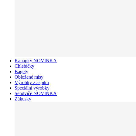
Kanapky NOVINKA
Chlebíčky
Bagety
Obložené mísy
Výrobky z aspiku
Speciální výrobky
Sendviče NOVINKA
Zákusky