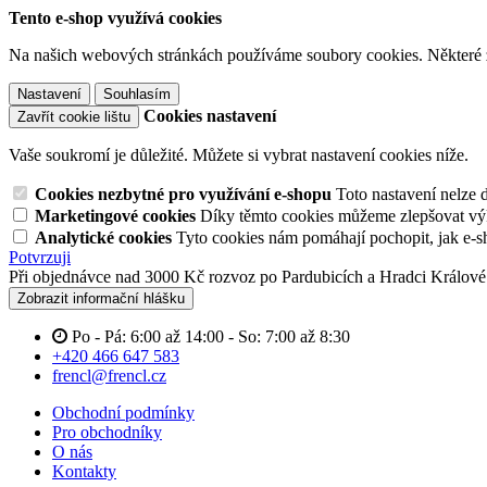
Tento e-shop využívá cookies
Na našich webových stránkách používáme soubory cookies. Některé z n
Nastavení
Souhlasím
Cookies nastavení
Zavřít cookie lištu
Vaše soukromí je důležité. Můžete si vybrat nastavení cookies níže.
Cookies nezbytné pro využívání e-shopu
Toto nastavení nelze 
Marketingové cookies
Díky těmto cookies můžeme zlepšovat výko
Analytické cookies
Tyto cookies nám pomáhají pochopit, jak e-s
Potvrzuji
Při objednávce nad 3000 Kč rozvoz po Pardubicích a Hradci Králov
Zobrazit informační hlášku
Po - Pá: 6:00 až 14:00 - So: 7:00 až 8:30
+420 466 647 583
frencl@frencl.cz
Obchodní podmínky
Pro obchodníky
O nás
Kontakty