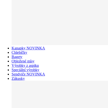
Kanapky NOVINKA
Chlebíčky
Bagety
Obložené mísy
Výrobky z aspiku
Speciální výrobky
Sendviče NOVINKA
Zákusky