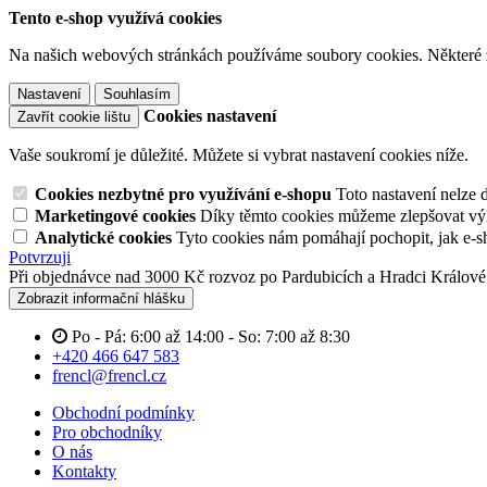
Tento e-shop využívá cookies
Na našich webových stránkách používáme soubory cookies. Některé z n
Nastavení
Souhlasím
Cookies nastavení
Zavřít cookie lištu
Vaše soukromí je důležité. Můžete si vybrat nastavení cookies níže.
Cookies nezbytné pro využívání e-shopu
Toto nastavení nelze 
Marketingové cookies
Díky těmto cookies můžeme zlepšovat výko
Analytické cookies
Tyto cookies nám pomáhají pochopit, jak e-s
Potvrzuji
Při objednávce nad 3000 Kč rozvoz po Pardubicích a Hradci Králov
Zobrazit informační hlášku
Po - Pá: 6:00 až 14:00 - So: 7:00 až 8:30
+420 466 647 583
frencl@frencl.cz
Obchodní podmínky
Pro obchodníky
O nás
Kontakty