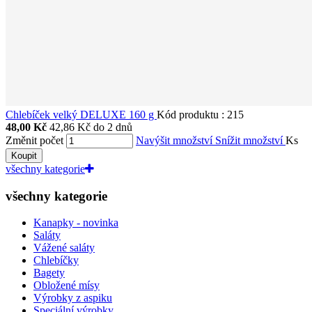
Chlebíček velký DELUXE 160 g
Kód produktu
:
215
48,00 Kč
42,86 Kč
do 2 dnů
Změnit počet
Navýšit množství
Snížit množství
Ks
Koupit
všechny kategorie
všechny kategorie
Kanapky - novinka
Saláty
Vážené saláty
Chlebíčky
Bagety
Obložené mísy
Výrobky z aspiku
Speciální výrobky