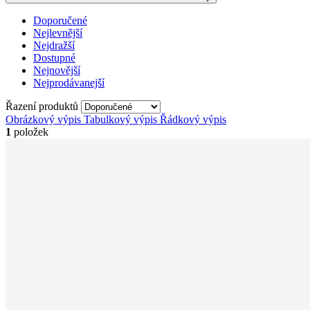
Doporučené
Nejlevnější
Nejdražší
Dostupné
Nejnovější
Nejprodávanejší
Řazení produktů
Obrázkový výpis
Tabulkový výpis
Řádkový výpis
1
položek