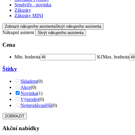
Sendviče - novinka
Zákusky
Zákusky MINI
Zobrazit nákupního asistenta
Skrýt nákupního asistenta
Nákupní asistent
Skrýt nákupního asistenta
Cena
Min. hodnota
Kč
Max. hodnota
Štítky
Skladem
(0)
Akce
(0)
Novinka
(1)
Výprodej
(0)
Nejprodávanější
(0)
ZOBRAZIT
Akční nabídky