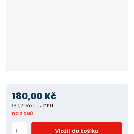
í
n
m
n
e
n
a
u
j
d
e
180,00 Kč
160,71 Kč bez DPH
DO 2 DNŮ
Z
Vložit do košíku