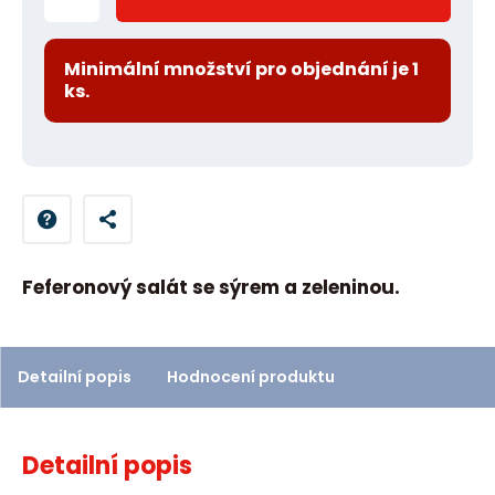
m
ě
n
Minimální množství pro objednání je 1
ks.
i
t
p
o
č
e
t
Feferonový salát se sýrem a zeleninou.
Detailní popis
Hodnocení produktu
Detailní popis