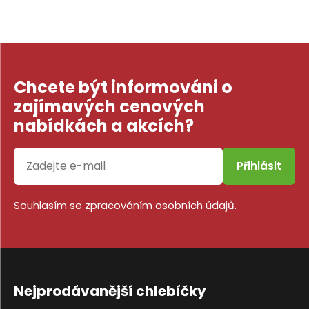
Chcete být informováni o
zajímavých cenových
nabídkách a akcích?
Přihlásit
Souhlasím se
zpracováním osobních údajů
.
Nejprodávanější chlebíčky