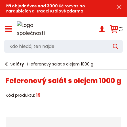
Při objednávce nad 3000 Kč rozvoz po
Pardubicích a Hradci Králové zdarma
Z
o
b
r
K
V
a
d
y
z
h
i
o
l
e
Saláty
Feferonový salát s olejem 1000 g
t
h
d
/
a
l
s
t
Feferonový salát s olejem 1000 g
k
e
r
d
ý
Kód produktu:
19
t
á
h
,
l
a
t
v
e
n