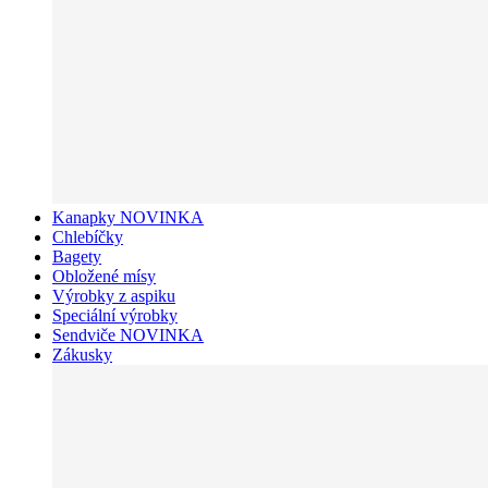
Kanapky NOVINKA
Chlebíčky
Bagety
Obložené mísy
Výrobky z aspiku
Speciální výrobky
Sendviče NOVINKA
Zákusky