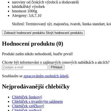
suroviny od českých výrobců a dodavatelů
lahůdkářský výrobek
hmotnost 1000g
Alergeny: 3,6,7,10
Složení: Termizovaný sýr, majonéza, tvaroh, šunka standart, ko
Zobrazit hodnocení produktu
Skrýt hodnocení produktu
Hodnocení produktu
(0)
Produkt zatím nikdo nehodnotil, buďte první!
Chcete být informováni o zajímavých cenových nabídkách a akcích?
Přihlásit
Souhlasím se
zpracováním osobních údajů
.
Nejprodávanější chlebíčky
Chlebíček šunkový
Chlebíček s trvanlivým salámem
Chlebíček vajíčkový
Chlebíček nudlový