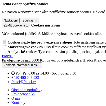
Tento e-shop využívá cookies
Na našich webových stránkách používáme soubory cookies. Některé z n
Nastavení
Souhlasím
Cookies nastavení
Zavřít cookie lištu
Vaše soukromí je důležité. Můžete si vybrat nastavení cookies níže.
Cookies nezbytné pro využívání e-shopu
Toto nastavení nelze 
Marketingové cookies
Díky těmto cookies můžeme zlepšovat výko
Analytické cookies
Tyto cookies nám pomáhají pochopit, jak e-s
Potvrzuji
Při objednávce nad 3000 Kč rozvoz po Pardubicích a Hradci Králov
Zobrazit informační hlášku
Po - Pá: 6:00 až 14:00 - So: 7:00 až 8:30
+420 466 647 583
frencl@frencl.cz
Obchodní podmínky
Pro obchodníky
O nás
Kontakty