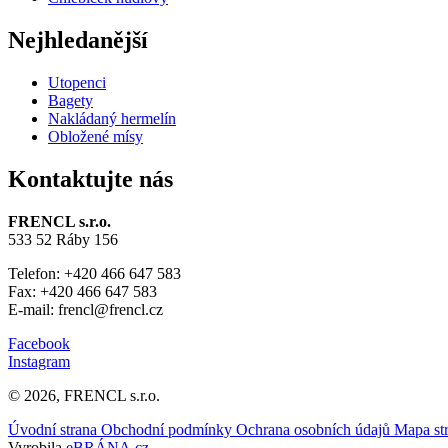
Nejhledanější
Utopenci
Bagety
Nakládaný hermelín
Obložené mísy
Kontaktujte nás
FRENCL s.r.o.
533 52 Ráby 156
Telefon: +420 466 647 583
Fax: +420 466 647 583
E-mail: frencl@frencl.cz
Facebook
Instagram
© 2026, FRENCL s.r.o.
Úvodní strana
Obchodní podmínky
Ochrana osobních údajů
Mapa st
Vyrobila
eBRÁNA.cz