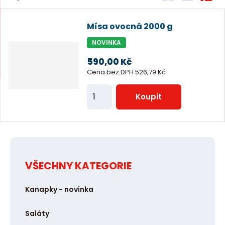
a
í
n
b
a
á
m
z
r
b
d
n
e
Mísa ovocná 2000 g
e
n
á
u
k
a
u
NOVINKA
n
z
l
o
j
k
k
v
í
590,00 Kč
d
Cena bez DPH 526,79 Kč
o
o
ý
p
e
v
v
v
r
Z
Koupit
ý
ý
ý
o
m
v
v
p
d
ě
ý
ý
i
u
n
p
p
s
k
i
i
i
t
t
VŠECHNY KATEGORIE
s
s
ů
p
o
Kanapky - novinka
č
Saláty
e