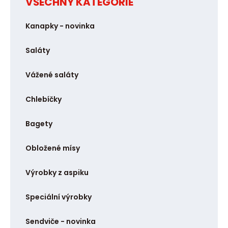
VŠECHNY KATEGORIE
t
p
Kanapky - novinka
o
č
Saláty
e
t
Vážené saláty
Chlebíčky
Bagety
Obložené mísy
Výrobky z aspiku
Speciální výrobky
Sendviče - novinka