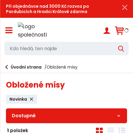
Při objednávce nad 3000 Kč rozvoz po
Pardubicích a Hradci Králové zdarma
Z
o
b
r
K
V
a
d
y
z
h
i
o
l
e
Úvodní strana
Obložené mísy
t
h
d
/
a
l
s
t
Obložené mísy
k
e
r
d
ý
Novinka
t
á
h
,
l
a
t
v
Ř
e
O
T
Ř
n
1
položek