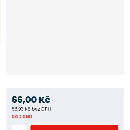
í
n
m
n
e
n
a
u
j
d
e
66,00 Kč
58,93 Kč bez DPH
DO 2 DNŮ
Z