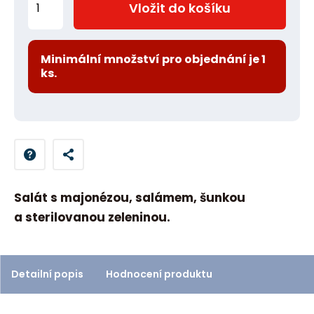
Vložit do košíku
m
ě
n
Minimální množství pro objednání je 1
ks.
i
t
p
o
č
e
t
Salát s majonézou, salámem, šunkou
a sterilovanou zeleninou.
Detailní popis
Hodnocení produktu