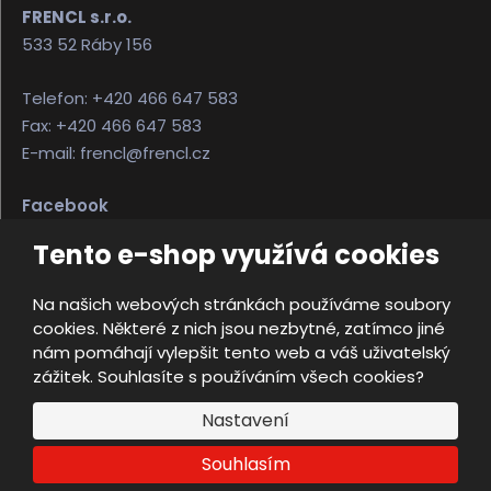
FRENCL s.r.o.
533 52 Ráby 156
Telefon: +420 466 647 583
Fax: +420 466 647 583
E-mail: frencl@frencl.cz
Facebook
Instagram
Tento e-shop využívá cookies
Na našich webových stránkách používáme soubory
© 2026, FRENCL s.r.o.
cookies. Některé z nich jsou nezbytné, zatímco jiné
Úvodní strana
Obchodní podmínky
nám pomáhají vylepšit tento web a váš uživatelský
Ochrana osobních údajů
Mapa stránek
zážitek. Souhlasíte s používáním všech cookies?
e
Nastavení
Vyrobila
B
R
Souhlasím
Á