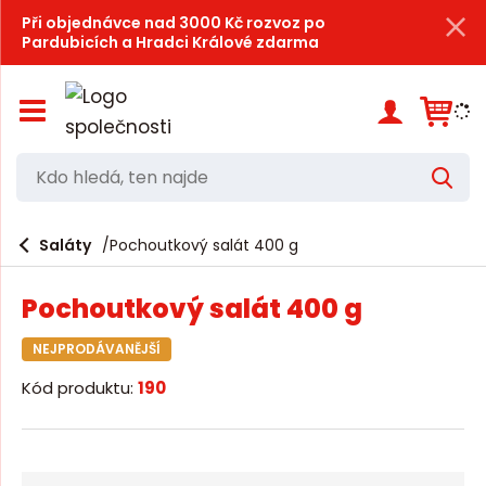
Při objednávce nad 3000 Kč rozvoz po
Pardubicích a Hradci Králové zdarma
Z
o
b
r
K
V
a
d
y
z
h
i
o
l
e
Saláty
Pochoutkový salát 400 g
t
h
d
/
a
l
s
t
Pochoutkový salát 400 g
k
e
r
d
NEJPRODÁVANĚJŠÍ
ý
t
á
Kód produktu:
190
h
,
l
a
t
v
e
n