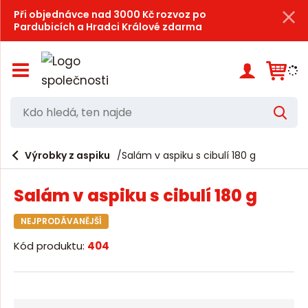
Při objednávce nad 3000 Kč rozvoz po
Pardubicích a Hradci Králové zdarma
Z
o
b
r
K
V
a
d
y
z
h
i
o
l
e
Výrobky z aspiku
Salám v aspiku s cibulí 180 g
t
h
d
/
a
l
s
t
Salám v aspiku s cibulí 180 g
k
e
r
d
NEJPRODÁVANĚJŠÍ
ý
t
á
Kód produktu:
404
h
,
l
a
t
v
e
n