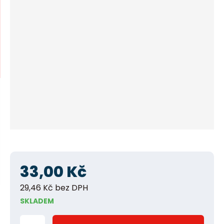
í
n
m
n
e
n
a
u
j
d
e
33,00 Kč
29,46 Kč bez DPH
SKLADEM
Z