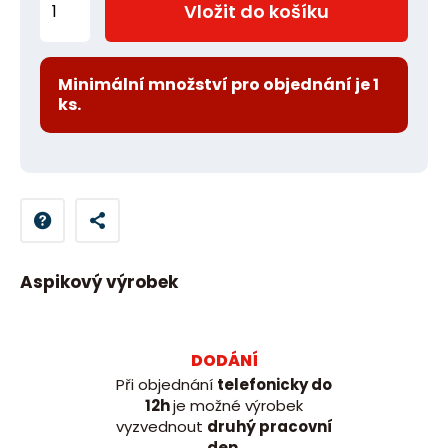
Vložit do košíku
m
ě
n
Minimální množství pro objednání je 1
ks.
i
t
p
o
č
e
t
Aspikový výrobek
DODÁNÍ
Při objednání
telefonicky do
12h
je možné výrobek
vyzvednout
druhý pracovní
den.