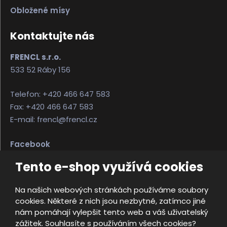
Obložené mísy
Kontaktujte nás
FRENCL s.r.o.
533 52 Ráby 156
Telefon: +420 466 647 583
Fax: +420 466 647 583
E-mail: frencl@frencl.cz
Facebook
Instagram
Tento e-shop využívá cookies
Na našich webových stránkách používáme soubory
© 2026, FRENCL s.r.o.
cookies. Některé z nich jsou nezbytné, zatímco jiné
Úvodní strana
Obchodní podmínky
nám pomáhají vylepšit tento web a váš uživatelský
Ochrana osobních údajů
Mapa stránek
zážitek. Souhlasíte s používáním všech cookies?