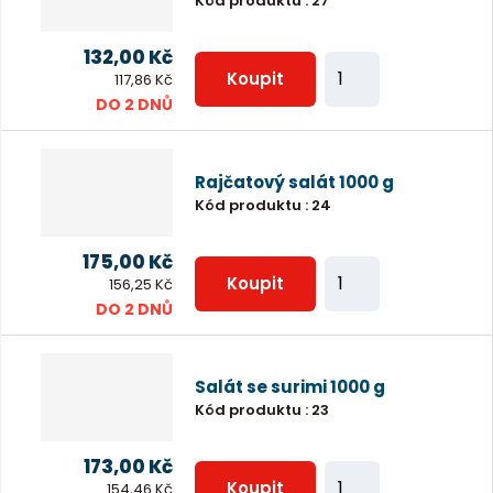
Kód produktu
:
27
t
p
132,00 Kč
Z
o
Koupit
117,86 Kč
m
DO 2 DNŮ
č
ě
e
n
t
Rajčatový salát 1000 g
i
Kód produktu
:
24
t
p
175,00 Kč
Z
o
Koupit
156,25 Kč
m
DO 2 DNŮ
č
ě
e
n
t
Salát se surimi 1000 g
i
Kód produktu
:
23
t
p
173,00 Kč
Z
o
Koupit
154,46 Kč