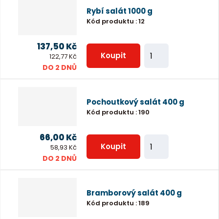
n
t
Rybí salát 1000 g
i
Kód produktu
:
12
t
p
137,50 Kč
Z
o
Koupit
122,77 Kč
m
DO 2 DNŮ
č
ě
e
n
t
Pochoutkový salát 400 g
i
Kód produktu
:
190
t
p
66,00 Kč
Z
o
Koupit
58,93 Kč
m
DO 2 DNŮ
č
ě
e
n
t
Bramborový salát 400 g
i
Kód produktu
:
189
t