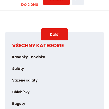
m
DO 2 DNŮ
č
ě
e
n
t
i
t
Další
p
o
VŠECHNY KATEGORIE
č
Kanapky - novinka
e
t
Saláty
Vážené saláty
Chlebíčky
Bagety