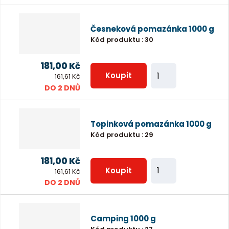
ě
e
n
t
Česneková pomazánka 1000 g
i
Kód produktu
:
30
t
p
181,00 Kč
Z
o
Koupit
161,61 Kč
m
DO 2 DNŮ
č
ě
e
n
t
Topinková pomazánka 1000 g
i
Kód produktu
:
29
t
p
181,00 Kč
Z
o
Koupit
161,61 Kč
m
DO 2 DNŮ
č
ě
e
n
t
Camping 1000 g
i