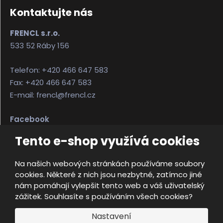
Kontaktujte nás
FRENCL s.r.o.
533 52 Ráby 156
Telefon: +420 466 647 583
Fax: +420 466 647 583
E-mail: frencl@frencl.cz
Facebook
Instagram
Tento e-shop využívá cookies
Na našich webových stránkách používáme soubory
© 2026, FRENCL s.r.o.
cookies. Některé z nich jsou nezbytné, zatímco jiné
Úvodní strana
Obchodní podmínky
nám pomáhají vylepšit tento web a váš uživatelský
Ochrana osobních údajů
Mapa stránek
zážitek. Souhlasíte s používáním všech cookies?
e
Nastavení
Vyrobila
B