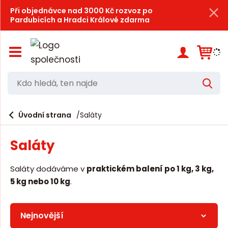
Při objednávce nad 3000 Kč rozvoz po
Pardubicích a Hradci Králové zdarma
Z
o
b
r
K
V
a
d
y
z
h
i
o
l
e
Úvodní strana
Saláty
t
h
d
/
a
l
s
t
Saláty
k
e
r
d
ý
Saláty dodáváme v
praktickém balení po 1 kg, 3 kg,
t
á
5 kg nebo 10 kg
.
h
,
l
a
t
v
e
n