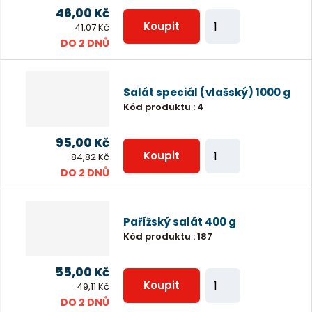
p
46,00 Kč
Z
o
Koupit
41,07 Kč
m
DO 2 DNŮ
č
ě
e
n
t
Salát speciál (vlašský) 1000 g
i
Kód produktu
:
4
t
p
95,00 Kč
Z
o
Koupit
84,82 Kč
m
DO 2 DNŮ
č
ě
e
n
t
Pařížský salát 400 g
i
Kód produktu
:
187
t
p
55,00 Kč
Z
o
Koupit
49,11 Kč
m
DO 2 DNŮ
č