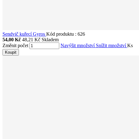
Sendvič kuřecí Gyros
Kód produktu
:
626
54,00 Kč
48,21 Kč
Skladem
Změnit počet
Navýšit množství
Snížit množství
Ks
Koupit