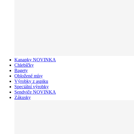
Kanapky NOVINKA
Chlebíčky
Bagety
Obložené mísy
Výrobky z aspiku
Speciální výrobky
Sendviče NOVINKA
Zákusky