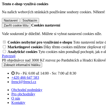
Tento e-shop využívá cookies
Na našich webových stránkách používáme soubory cookies. Některé z n
Nastavení
Souhlasím
Cookies nastavení
Zavřít cookie lištu
Vaše soukromí je důležité. Můžete si vybrat nastavení cookies níže.
Cookies nezbytné pro využívání e-shopu
Toto nastavení nelze 
Marketingové cookies
Díky těmto cookies můžeme zlepšovat výko
Analytické cookies
Tyto cookies nám pomáhají pochopit, jak e-s
Potvrzuji
Při objednávce nad 3000 Kč rozvoz po Pardubicích a Hradci Králov
Zobrazit informační hlášku
Po - Pá: 6:00 až 14:00 - So: 7:00 až 8:30
+420 466 647 583
frencl@frencl.cz
Obchodní podmínky
Pro obchodníky
O nás
Kontakty