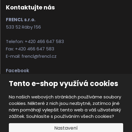
Kontaktujte nás
FRENCL s.r.o.
533 52 Ráby 156
Telefon: +420 466 647 583
Fax: +420 466 647 583
E-mail: frencl@frencl.cz
Facebook
Instagram
Tento e-shop využívá cookies
Na našich webových stránkách používáme soubory
© 2026, FRENCL s.r.o.
cookies. Některé z nich jsou nezbytné, zatímco jiné
Úvodní strana
Obchodní podmínky
nám pomáhají vylepšit tento web a váš uživatelský
Ochrana osobních údajů
Mapa stránek
zážitek. Souhlasíte s používáním všech cookies?
e
Nastavení
Vyrobila
B