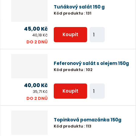
n
t
Tuňákový salát 150 g
i
Kód produktu
:
131
t
p
45,00 Kč
Z
o
Koupit
40,18 Kč
m
DO 2 DNŮ
č
ě
e
n
t
Feferonový salát s olejem 150g
i
Kód produktu
:
102
t
p
40,00 Kč
Z
o
Koupit
35,71 Kč
m
DO 2 DNŮ
č
ě
e
n
t
Topinková pomazánka 150g
i
Kód produktu
:
113
t