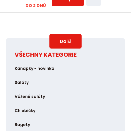
m
DO 2 DNŮ
č
ě
e
n
t
i
t
Další
p
o
VŠECHNY KATEGORIE
č
Kanapky - novinka
e
t
Saláty
Vážené saláty
Chlebíčky
Bagety