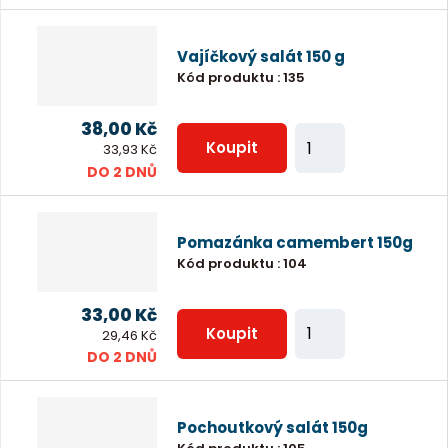
ě
e
n
t
Vajíčkový salát 150 g
i
Kód produktu
:
135
t
p
38,00 Kč
Z
o
Koupit
33,93 Kč
m
DO 2 DNŮ
č
ě
e
n
t
Pomazánka camembert 150g
i
Kód produktu
:
104
t
p
33,00 Kč
Z
o
Koupit
29,46 Kč
m
DO 2 DNŮ
č
ě
e
n
t
Pochoutkový salát 150g
i