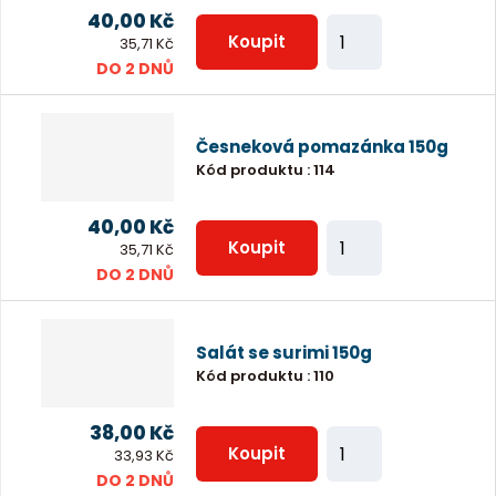
p
40,00 Kč
Z
o
Koupit
35,71 Kč
m
DO 2 DNŮ
č
ě
e
n
t
Česneková pomazánka 150g
i
Kód produktu
:
114
t
p
40,00 Kč
Z
o
Koupit
35,71 Kč
m
DO 2 DNŮ
č
ě
e
n
t
Salát se surimi 150g
i
Kód produktu
:
110
t
p
38,00 Kč
Z
o
Koupit
33,93 Kč
m
DO 2 DNŮ
č