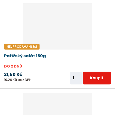
ě
n
i
t
p
o
č
NEJPRODÁVANĚJŠÍ
e
Pařížský salát 150g
t
DO 2 DNŮ
21,50 Kč
Z
Koupit
19,20 Kč bez DPH
m
ě
n
i
t