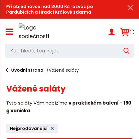
Při objednávce nad 3000 Kč rozvoz po
Pardubicích a Hradci Králové zdarma
Z
o
b
r
K
V
a
d
y
z
h
i
o
l
e
Úvodní strana
Vážené saláty
t
h
d
/
a
l
s
t
Vážené saláty
k
e
r
d
ý
Tyto saláty Vám nabízíme
v praktickém balení - 150
t
á
g vanička
.
h
,
l
a
t
Nejprodávanější
v
e
n