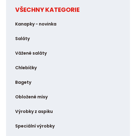
i
VŠECHNY KATEGORIE
t
p
Kanapky - novinka
o
č
Saláty
e
t
Vážené saláty
Chlebíčky
Bagety
Obložené mísy
Výrobky z aspiku
Speciální výrobky