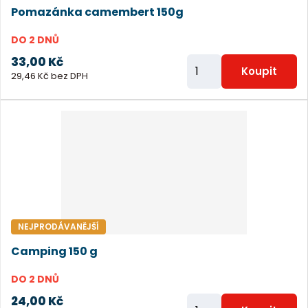
Pomazánka camembert 150g
t
DO 2 DNŮ
33,00 Kč
Z
Koupit
29,46 Kč bez DPH
m
ě
n
i
t
p
o
č
NEJPRODÁVANĚJŠÍ
e
Camping 150 g
t
DO 2 DNŮ
24,00 Kč
Z