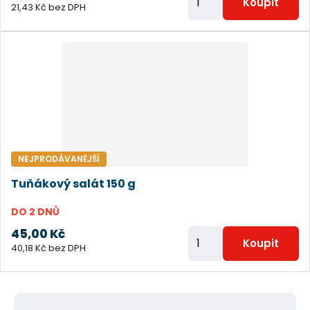
Koupit
21,43 Kč bez DPH
m
ě
n
i
t
p
o
č
NEJPRODÁVANĚJŠÍ
e
Tuňákový salát 150 g
t
DO 2 DNŮ
45,00 Kč
Z
Koupit
40,18 Kč bez DPH
m
ě
n