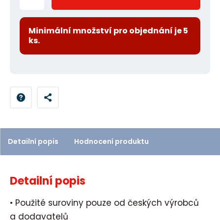
m
ě
n
Minimální množství pro objednání je 5
ks.
i
t
p
o
č
e
t
Detailní popis
Hodnocení produktu
Detailní popis
• Použité suroviny pouze od českých výrobců
a dodavatelů