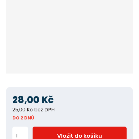
í
n
m
n
e
n
a
u
j
d
e
28,00 Kč
25,00 Kč bez DPH
DO 2 DNŮ
Z
Vložit do košíku