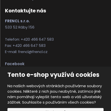
Kontaktujte nás
FRENCL s.r.o.
533 52 Ráby 156
Telefon: +420 466 647 583
Fax: +420 466 647 583
E-mail: frencl@frencl.cz
Facebook
Instagram
Tento e-shop využívá cookies
Na našich webových stránkách používáme soubory
© 2026, FRENCL s.r.o.
cookies. Některé z nich jsou nezbytné, zatímco jiné
Úvodní strana
Obchodní podmínky
nám pomáhají vylepšit tento web a váš uživatelský
Ochrana osobních údajů
Mapa stránek
zážitek. Souhlasíte s používáním všech cookies?
e