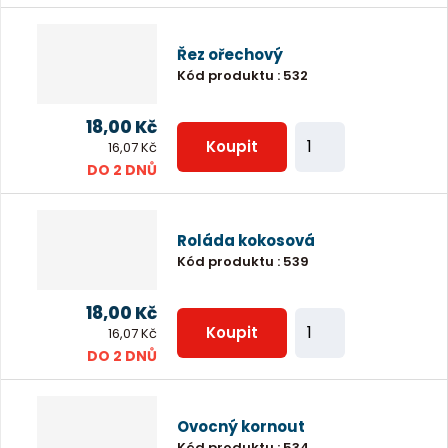
ě
e
n
t
Řez ořechový
i
Kód produktu
:
532
t
p
18,00 Kč
Z
o
Koupit
16,07 Kč
m
DO 2 DNŮ
č
ě
e
n
t
Roláda kokosová
i
Kód produktu
:
539
t
p
18,00 Kč
Z
o
Koupit
16,07 Kč
m
DO 2 DNŮ
č
ě
e
n
t
Ovocný kornout
i
Kód produktu
:
534