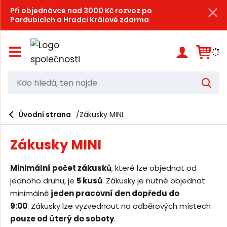
Při objednávce nad 3000 Kč rozvoz po
Pardubicích a Hradci Králové zdarma
Z
o
b
r
K
V
a
d
y
z
h
i
o
l
e
Úvodní strana
Zákusky MINI
t
h
d
/
a
l
s
t
Zákusky MINI
k
e
r
d
ý
Minimální počet zákusků
, které lze objednat od
t
á
jednoho druhu, je
5 kusů
. Z
ákusky je nutné objednat
h
,
l
minimálně
jeden pracovní
den dopředu do
a
t
9:00
. Z
ákusky lze vyzvednout na
odběrových místech
v
pouze od úterý do soboty
.
e
n