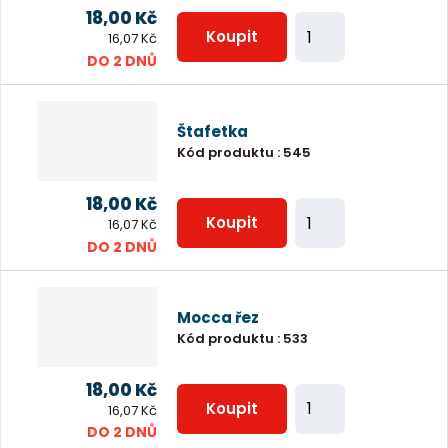
p
18,00 Kč
Z
o
Koupit
16,07 Kč
m
DO 2 DNŮ
č
ě
e
n
t
Štafetka
i
Kód produktu
:
545
t
p
18,00 Kč
Z
o
Koupit
16,07 Kč
m
DO 2 DNŮ
č
ě
e
n
t
Mocca řez
i
Kód produktu
:
533
t
p
18,00 Kč
Z
o
Koupit
16,07 Kč
m
DO 2 DNŮ
č