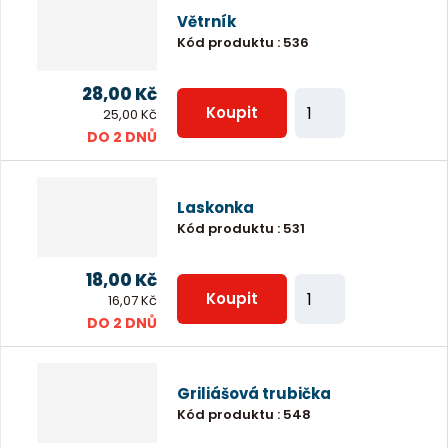
n
t
Větrník
i
Kód produktu
:
536
t
p
28,00 Kč
Z
o
Koupit
25,00 Kč
m
DO 2 DNŮ
č
ě
e
n
t
Laskonka
i
Kód produktu
:
531
t
p
18,00 Kč
Z
o
Koupit
16,07 Kč
m
DO 2 DNŮ
č
ě
e
n
t
Griliášová trubička
i
Kód produktu
:
548
t