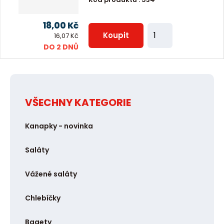
t
p
18,00 Kč
Z
o
Koupit
16,07 Kč
m
DO 2 DNŮ
č
ě
e
n
t
i
t
VŠECHNY KATEGORIE
p
Kanapky - novinka
o
č
Saláty
e
t
Vážené saláty
Chlebíčky
Bagety