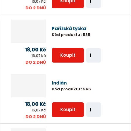
o
Koupit
ů
16,07 Kč
m
DO 2 DNŮ
č
ě
e
n
t
Pařížská tyčka
i
Kód produktu
:
535
t
p
18,00 Kč
Z
o
Koupit
16,07 Kč
m
DO 2 DNŮ
č
ě
e
n
t
Indián
i
Kód produktu
:
546
t
p
18,00 Kč
Z
o
Koupit
16,07 Kč
m
DO 2 DNŮ
č
ě
e