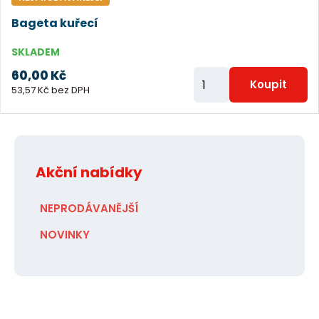
e
Bageta kuřecí
t
SKLADEM
60,00 Kč
Z
Koupit
53,57 Kč bez DPH
m
ě
n
i
Akční nabídky
t
p
NEPRODÁVANĚJŠÍ
o
NOVINKY
č
e
t