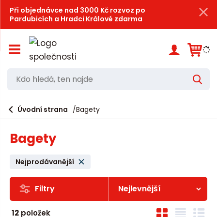
Při objednávce nad 3000 Kč rozvoz po
Pardubicích a Hradci Králové zdarma
Z
o
b
r
K
V
a
d
y
z
h
i
o
l
e
Úvodní strana
Bagety
t
h
d
/
a
l
s
t
Bagety
k
e
r
d
ý
Nejprodávanější
t
á
h
,
l
Filtry
a
t
v
Ř
e
O
T
Ř
n
12
položek