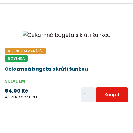
ě
n
i
t
p
o
NEJPRODÁVANĚJŠÍ
č
NOVINKA
e
Celozrnná bageta s krůtí šunkou
t
SKLADEM
54,00 Kč
Z
Koupit
48,21 Kč bez DPH
m
ě
n
i