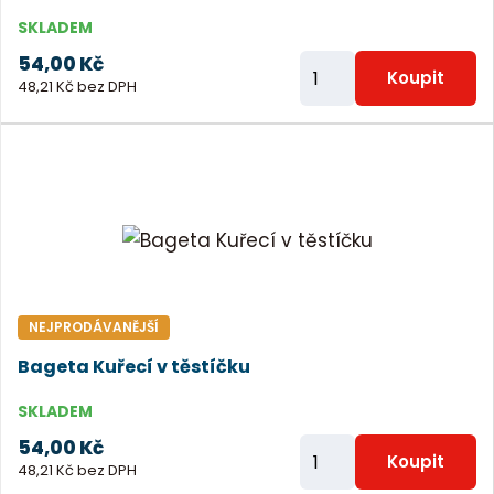
SKLADEM
54,00 Kč
Z
Koupit
48,21 Kč bez DPH
m
ě
n
i
t
p
o
č
NEJPRODÁVANĚJŠÍ
e
Bageta Kuřecí v těstíčku
t
SKLADEM
54,00 Kč
Z
Koupit
48,21 Kč bez DPH
m