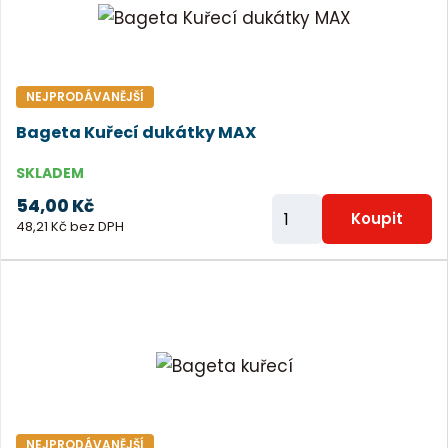
t
p
o
č
NEJPRODÁVANĚJŠÍ
e
Bageta Kuřecí dukátky MAX
t
SKLADEM
54,00 Kč
Z
Koupit
48,21 Kč bez DPH
m
ě
n
i
t
p
o
č
NEJPRODÁVANĚJŠÍ