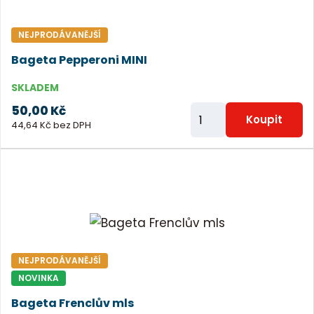
o
č
NEJPRODÁVANĚJŠÍ
e
Bageta Pepperoni MINI
t
SKLADEM
50,00 Kč
Z
Koupit
44,64 Kč bez DPH
m
ě
n
i
t
p
o
NEJPRODÁVANĚJŠÍ
č
NOVINKA
e
Bageta Frenclův mls
t