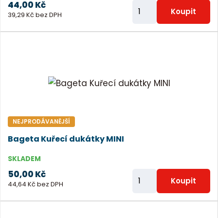
44,00 Kč
Z
Koupit
39,29 Kč bez DPH
m
ě
n
i
t
p
o
č
NEJPRODÁVANĚJŠÍ
e
Bageta Kuřecí dukátky MINI
t
SKLADEM
50,00 Kč
Z
Koupit
44,64 Kč bez DPH
m
ě
n