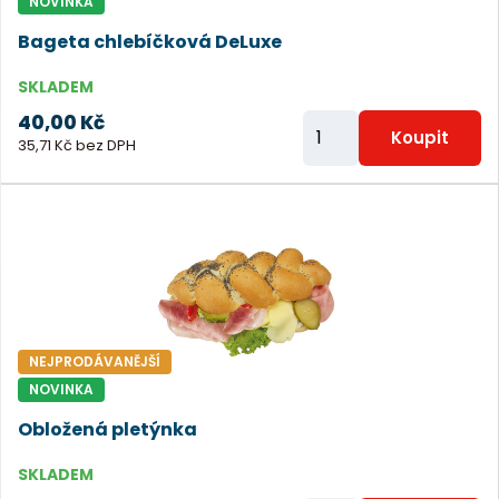
NOVINKA
e
Bageta chlebíčková DeLuxe
t
SKLADEM
40,00 Kč
Z
Koupit
35,71 Kč bez DPH
m
ě
n
i
t
p
o
NEJPRODÁVANĚJŠÍ
č
NOVINKA
e
Obložená pletýnka
t
SKLADEM