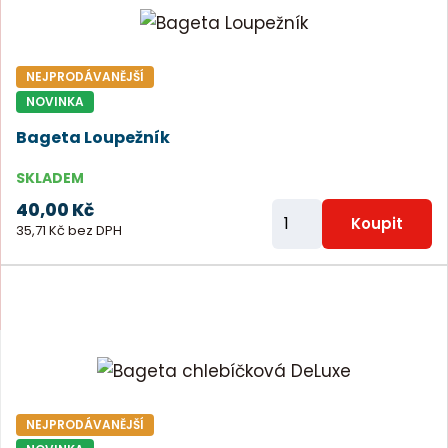
t
p
o
NEJPRODÁVANĚJŠÍ
č
NOVINKA
e
Bageta Loupežník
t
SKLADEM
40,00 Kč
Z
Koupit
35,71 Kč bez DPH
m
ě
n
i
t
p
o
NEJPRODÁVANĚJŠÍ
č