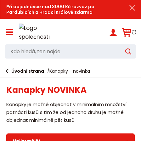
Při objednávce nad 3000 Kč rozvoz po
Pardubicích a Hradci Králové zdarma
Z
o
b
r
K
V
a
d
y
z
h
i
o
l
e
Úvodní strana
Kanapky - novinka
t
h
d
/
a
l
s
t
Kanapky NOVINKA
k
e
r
d
ý
Kanapky je možné objednat v minimálním množství
t
á
patnácti kusů s tím že od jednoho druhu je možné
h
,
l
objednat minimálně pět kusů.
a
t
v
e
n