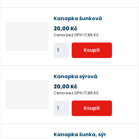
č
ě
e
n
t
Kanapka šunková
i
20,00 Kč
t
Cena bez DPH 17,86 Kč
p
Z
o
Koupit
m
č
ě
e
n
t
Kanapka sýrová
i
20,00 Kč
t
Cena bez DPH 17,86 Kč
p
Z
o
Koupit
m
č
ě
e
n
t
Kanapka šunka, sýr