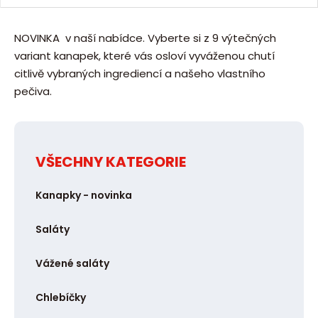
ě
t
n
NOVINKA v naší nabídce. Vyberte si z 9 výtečných
i
variant kanapek, které vás osloví vyváženou chutí
t
citlivě vybraných ingrediencí a našeho vlastního
p
pečiva.
o
č
e
VŠECHNY KATEGORIE
t
Kanapky - novinka
Saláty
Vážené saláty
Chlebíčky