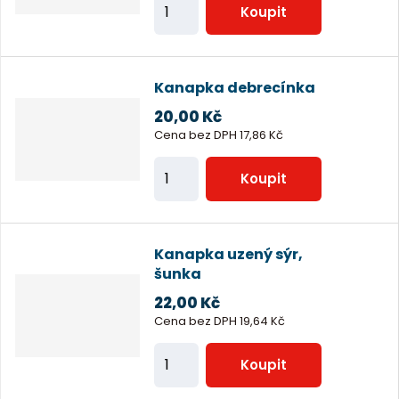
Z
o
Koupit
m
č
ě
e
n
t
Kanapka debrecínka
i
20,00 Kč
t
Cena bez DPH 17,86 Kč
p
Z
o
Koupit
m
č
ě
e
n
t
Kanapka uzený sýr,
i
šunka
t
22,00 Kč
p
Cena bez DPH 19,64 Kč
o
Z
Koupit
č
m
e