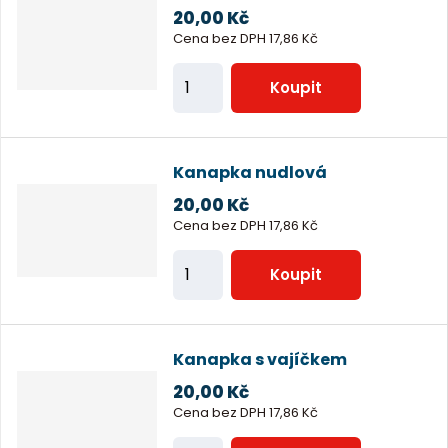
i
20,00 Kč
t
Cena bez DPH 17,86 Kč
p
Z
o
Koupit
m
č
ě
e
n
t
Kanapka nudlová
i
20,00 Kč
t
Cena bez DPH 17,86 Kč
p
Z
o
Koupit
m
č
ě
e
n
t
Kanapka s vajíčkem
i
20,00 Kč
t
Cena bez DPH 17,86 Kč
p