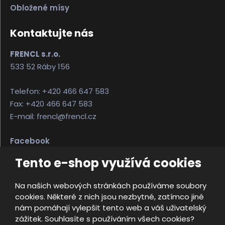
Obložené mísy
Kontaktujte nás
FRENCL s.r.o.
533 52 Ráby 156
Telefon: +420 466 647 583
Fax: +420 466 647 583
E-mail: frencl@frencl.cz
Facebook
Instagram
Tento e-shop využívá cookies
Na našich webových stránkách používáme soubory
© 2026, FRENCL s.r.o.
cookies. Některé z nich jsou nezbytné, zatímco jiné
Úvodní strana
Obchodní podmínky
nám pomáhají vylepšit tento web a váš uživatelský
Ochrana osobních údajů
Mapa stránek
zážitek. Souhlasíte s používáním všech cookies?